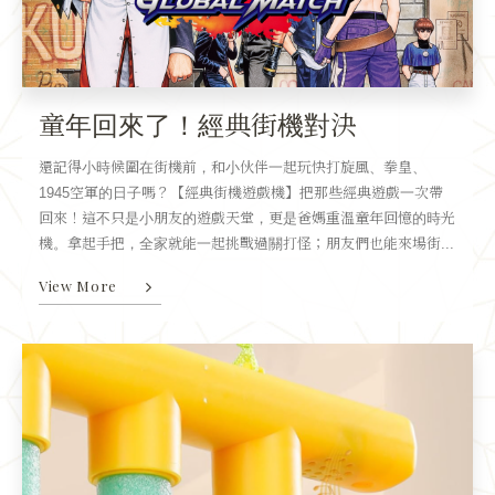
童年回來了！經典街機對決
還記得小時候圍在街機前，和小伙伴一起玩快打旋風、拳皇、
1945空軍的日子嗎？【經典街機遊戲機】把那些經典遊戲一次帶
回來！這不只是小朋友的遊戲天堂，更是爸媽重溫童年回憶的時光
機。拿起手把，全家就能一起挑戰過關打怪；朋友們也能來場街...
View More