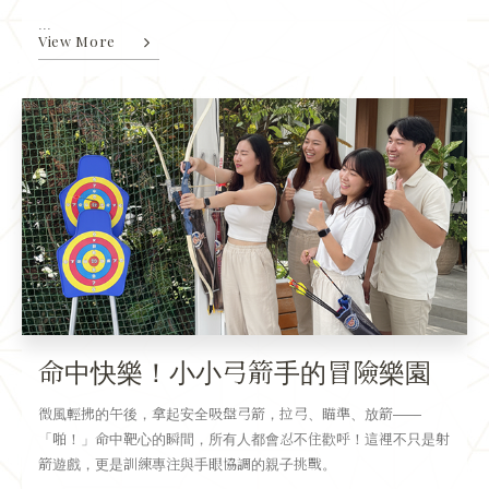
...
View More
命中快樂！小小弓箭手的冒險樂園
微風輕拂的午後，拿起安全吸盤弓箭，拉弓、瞄準、放箭——
「啪！」命中靶心的瞬間，所有人都會忍不住歡呼！這裡不只是射
箭遊戲，更是訓練專注與手眼協調的親子挑戰。