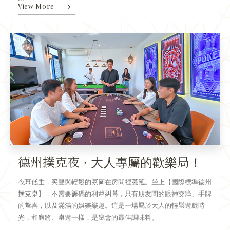
View More
德州撲克夜 · 大人專屬的歡樂局！
夜幕低垂，笑聲與輕鬆的氛圍在房間裡蔓延。坐上【國際標準德州
撲克桌】，不需要籌碼的利益糾葛，只有朋友間的眼神交鋒、手牌
的驚喜，以及滿滿的娛樂樂趣。這是一場屬於大人的輕鬆遊戲時
光，和麻將、桌遊一樣，是聚會的最佳調味料。
...