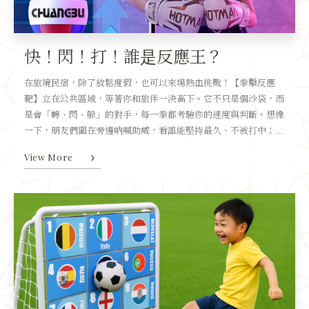
快！閃！打！誰是反應王？
在旅境民宿，除了放鬆度假，也可以來場熱血挑戰！【拳擊反應
靶】立在公共區域，等著你和旅伴一決高下。它不只是個沙袋，而
是會「轉、閃、躲」的對手，每一拳都考驗你的速度與判斷。想像
一下，朋友們圍在旁邊吶喊助威，看誰能堅持最久、不被打中；...
View More