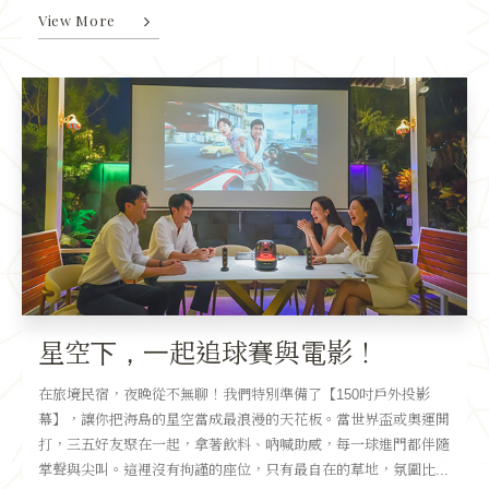
View More
星空下，一起追球賽與電影！
在旅境民宿，夜晚從不無聊！我們特別準備了【150吋戶外投影
幕】，讓你把海島的星空當成最浪漫的天花板。當世界盃或奧運開
打，三五好友聚在一起，拿著飲料、吶喊助威，每一球進門都伴隨
掌聲與尖叫。這裡沒有拘謹的座位，只有最自在的草地，氛圍比...