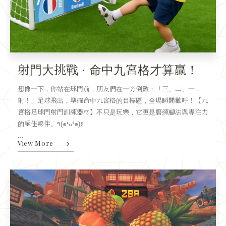
射門大挑戰 · 命中九宮格才算贏！
想像一下，你站在球門前，朋友們在一旁倒數：「三、二、一，
射！」足球飛出，準確命中九宮格的目標區，全場瞬間歡呼！【九
宮格足球門射門訓練器材】不只是玩樂，它更是磨練腳法與專注力
的絕佳夥伴。٩(๑❛ᴗ❛๑)۶
...
View More