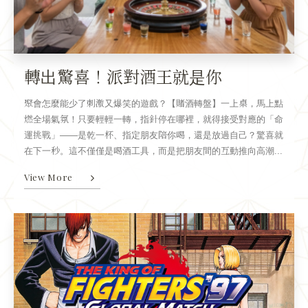
轉出驚喜！派對酒王就是你
聚會怎麼能少了刺激又爆笑的遊戲？【賭酒轉盤】一上桌，馬上點
燃全場氣氛！只要輕輕一轉，指針停在哪裡，就得接受對應的「命
運挑戰」——是乾一杯、指定朋友陪你喝，還是放過自己？驚喜就
在下一秒。這不僅僅是喝酒工具，而是把朋友間的互動推向高潮...
View More