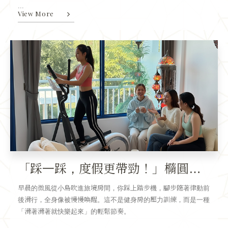
...
View More
「踩一踩，度假更帶勁！」橢圓踏步機 · 你的輕汗療癒角落
早晨的微風從小島吹進旅境房間，你踩上踏步機，腳步隨著律動前
後滑行，全身像被慢慢喚醒。這不是健身房的壓力訓練，而是一種
「滑著滑著就快樂起來」的輕鬆節奏。