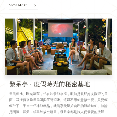
...
View More
發呆亭 · 度假時光的秘密基地
微風輕拂、陽光灑落，坐在沙發涼亭裡，眼前是親朋好友歡聚的畫
面，耳邊傳來蟲鳴鳥叫與笑聲迴盪。這裡不用刻意做什麼，只要輕
輕坐下，手捧一杯冰涼飲品，就能享受屬於自己的靜謐時刻。無論
是閱讀、聊天，或單純放空發呆，發呆亭都是旅人們最愛的放鬆...