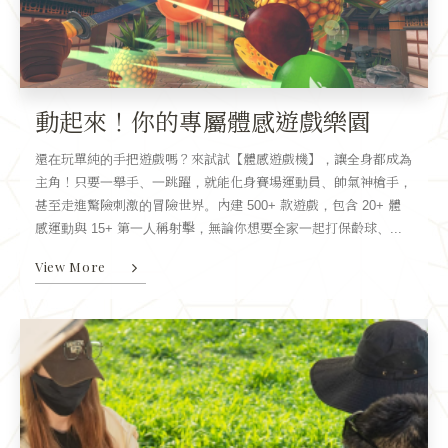
動起來！你的專屬體感遊戲樂園
還在玩單純的手把遊戲嗎？來試試【體感遊戲機】，讓全身都成為
主角！只要一舉手、一跳躍，就能化身賽場運動員、帥氣神槍手，
甚至走進驚險刺激的冒險世界。內建 500+ 款遊戲，包含 20+ 體
感運動與 15+ 第一人稱射擊，無論你想要全家一起打保齡球、...
View More