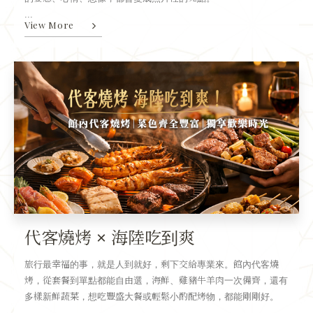
...
View More
代客燒烤 × 海陸吃到爽
旅行最幸福的事，就是人到就好，剩下交給專業來。館內代客燒
烤，從套餐到單點都能自由選，海鮮、雞豬牛羊肉一次備齊，還有
多樣新鮮蔬菜，想吃豐盛大餐或輕鬆小酌配烤物，都能剛剛好。