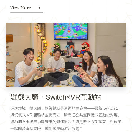
View More
遊戲大廳．Switch×VR互動站
走進旅境一樓大廳，歡笑聲就是這裡的主旋律——最新 Switch 2
與沉浸式 VR 體驗站並肩而立，瞬間把公共空間變成互動派對場。
想和朋友來場馬力歐賽車的飆速對決？還是戴上 VR 頭盔，和孩子
一起闖蕩奇幻冒險、或體感運動流汗放電？