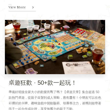
...
View More
桌遊狂歡 · 50+款一起玩！
準備好迎接全家大小的歡樂挑戰了嗎？【桌遊天堂】集合超過 50
款熱門桌遊，從親子益智到成人策略，應有盡有！小朋友可以在色
彩繽紛的卡牌、趣味遊戲中開動腦筋、培養專注力，爸媽則能帶著
孩子一起合作或比拼，享受無壓力的親子互動。