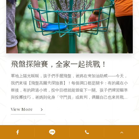
飛盤探險賽，全家一起挑戰！
草地上陽光暖暖，孩子們手握飛盤，爸媽在旁加油助威——今天，
我們來場【飛盤高爾夫探險賽】！每個洞口都是關卡：有的藏在小
樹後，有的跨過小坡，投中目標就能晉級下一關。孩子們練習瞄準
與投擲技巧，爸媽則化身「守門員」或裁判，偶爾自己也來挑戰...
View More