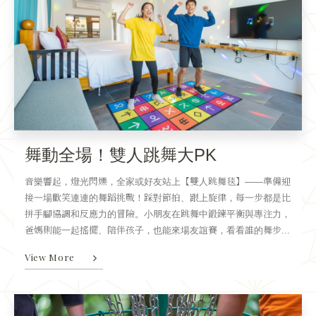
舞動全場！雙人跳舞大PK
音樂響起，燈光閃爍，全家或好友站上【雙人跳舞毯】——準備迎
接一場歡笑連連的舞蹈挑戰！踩對節拍、跟上旋律，每一步都是比
拼手腳協調和反應力的冒險。小朋友在跳舞中鍛鍊平衡與專注力，
爸媽則能一起搖擺、陪伴孩子，也能來場友誼賽，看看誰的舞步...
View More