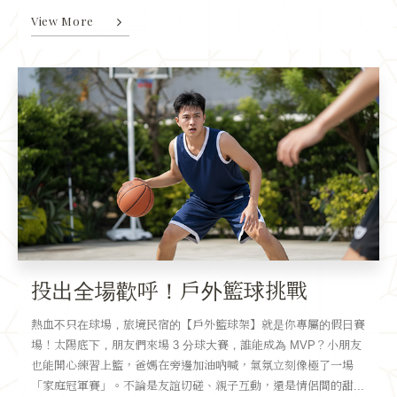
View More
投出全場歡呼！戶外籃球挑戰
熱血不只在球場，旅境民宿的【戶外籃球架】就是你專屬的假日賽
場！太陽底下，朋友們來場 3 分球大賽，誰能成為 MVP？小朋友
也能開心練習上籃，爸媽在旁邊加油吶喊，氣氛立刻像極了一場
「家庭冠軍賽」。不論是友誼切磋、親子互動，還是情侶間的甜...