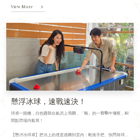
View More
懸浮冰球，速戰速決！
球桌一開機，白色圓盤在氣流上飛跑，「啪」的一聲擊中邊框，瞬
間點燃場內氣氛！
【懸浮冰球桌】把冰上的速度感搬到室內：輕推手把、快閃接球...