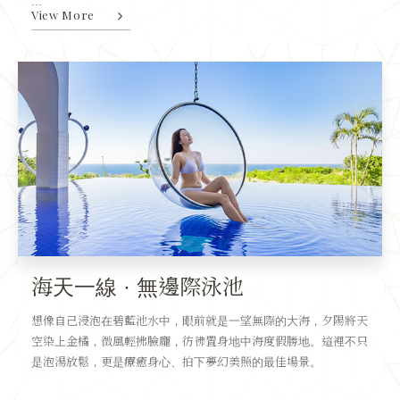
...
View More
海天一線 · 無邊際泳池
想像自己浸泡在碧藍池水中，眼前就是一望無際的大海，夕陽將天
空染上金橘，微風輕拂臉龐，彷彿置身地中海度假勝地。這裡不只
是泡湯放鬆，更是療癒身心、拍下夢幻美照的最佳場景。