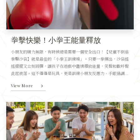
拳擊快樂！小拳王能量釋放
小朋友的精力無限，有時候總是需要一個安全出口！【兒童不倒翁
拳擊沙袋】就是最佳的「小拳王訓練場」。只要一拳揮出，沙袋搖
搖擺擺又立刻回彈，讓孩子在遊戲中盡情釋放能量，笑聲和歡呼聲
此起彼落。這不僅僅是玩具，更是訓練小朋友反應力、手眼協調...
View More