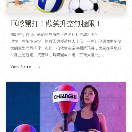
巨球開打！歡笑升空無極限！
還記得小時候玩過的經典遊戲《皮卡丘打排球》嗎？
現在，在旅境民宿，這段回憶要被放大十倍！一顆比你想像中還要
大的巨型充氣排球，輕輕一拍就會在空中翻滾飛舞，大家在草地或
沙灘上追著跑、笑著跳，瞬間變成一場「巨球大亂鬥」。
...
View More