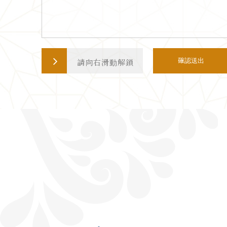
確認送出
請向右滑動解鎖